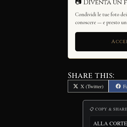
📷 Diventa un 
Condividi le tue foto de
conoscere — e presto u
Acce
Share this:
Share
S
X (Twitter)
F
on
o
📋 COPY & SHAR