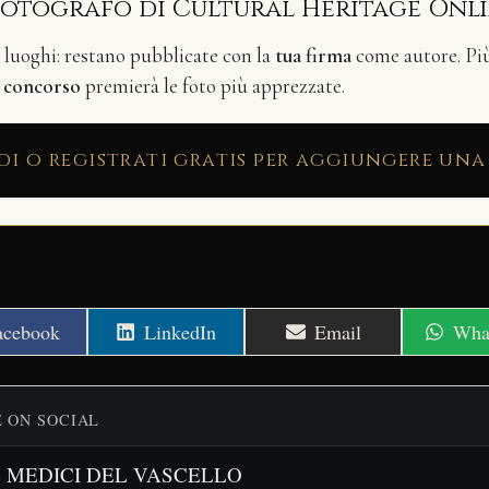
fotografo di Cultural Heritage Onl
i luoghi: restano pubblicate con la
tua firma
come autore. Più 
n
concorso
premierà le foto più apprezzate.
di o registrati gratis per aggiungere una
hare
Share
Share
Shar
acebook
LinkedIn
Email
Wha
n
on
on
on
E ON SOCIAL