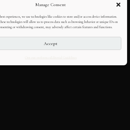
Manage Consent
best experiences, we use technologies like cookies to store and/or access device information.
hese technologies will allow us to process data such as browsing behavior or unique IDs on
consenting or withdrawing consent, may adversely affect certain features and functions.
Accept
Opt-out preferences
Editorial Guidelines