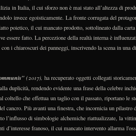
izia in Italia, il cui sforzo non è mai stato all’altezza di pro
endolo invece egoisticamente. La fronte corrugata del protagoni
atto poietico, il cui mancato prodotto, sottolineato dalla carta
e essere fatto. La percezione della realtà interna è influenzata
con i chiaroscuri dei panneggi, inscrivendo la scena in una 
communis"
(2017),
ha recuperato oggetti collegati storicamen
lla duplicità, rendendo evidente una frase della celebre inchi
l coltello che effettua un taglio con il passato, riportano le s
 del cancro. Più avanti una finestra, che incornicia un pilastro
otto l’influsso di simbologie alchemiche riattualizzate, la vitt
ti d’interesse franoso, il cui mancato intervento allarma l'oss