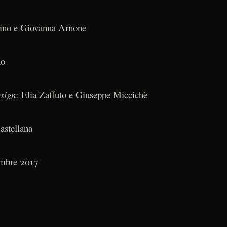
tino e Giovanna Arnone
no
esign
: Elia Zaffuto e Giuseppe Miccichè
astellana
embre 2017