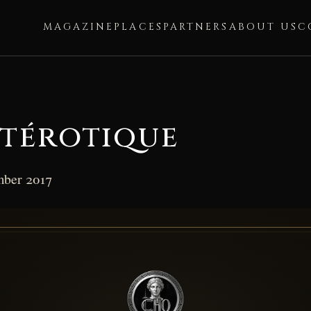
MAGAZINE
PLACES
PARTNERS
ABOUT US
C
térotique
mber 2017