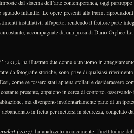
imposte dal sistema dell’arte contemporanea, oggi purtroppo 
o sguardo infantile. Le opere presenti alla Farm, riproduzioni 
stimenti installativi, all'aperto, rendendo il fruitore parte int
a circostante, accompagnate da una prosa di Dario Orphée L
o"
(2017),
ha illustrato due donne e un uomo in atteggiamento 
te da fotografie storiche, sono prive di qualsiasi riferimento
 Essi, come se fossero stati appena sfollati e desiderassero co
 costante presente, appaiono in cerca di conforto, osservando 
abitazione, ma divengono involontariamente parte di un ipotet
, abbandonato in fretta per mettersi in sicurezza, congelato d
prodest
(2017),
ha analizzato ironicamente l'inettitudine del