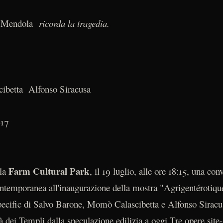
a Mendola
ricorda la tragedia.
betta Alfonso Siracusa
017
Farm Cultural Park
 la
, il 19 luglio, alle ore 18:15, una con
ontemporanea all'inaugurazione della mostra "Agrigentérotiqu
pecific di Salvo Barone, Momò Calascibetta e Alfonso Siracus
 dei Templi dalla speculazione edilizia a oggi.Tre opere site-sp