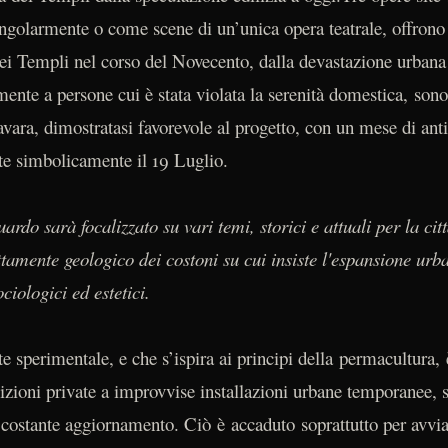
ingolarmente o come scene di un’unica opera teatrale, offrono
dei Templi nel corso del Novecento, dalla devastazione urbana 
nte a persone cui è stata violata la serenità domestica, sono 
vara, dimostratasi favorevole al progetto, con un mese di antic
ate simbolicamente il 19 Luglio.
ardo sarà focalizzato su vari temi, storici e attuali per la cit
ttamente geologico dei costoni su cui insiste l'espansione urba
ociologici ed estetici.
sperimentale, e che s’ispira ai principi della permacultura, 
osizioni private a improvvise installazioni urbane temporanee,
ostante aggiornamento. Ciò è accaduto soprattutto per avvia