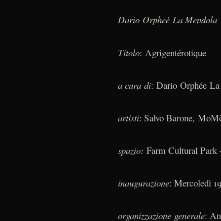
Dario Orpheè La Mendola
Titolo
: Agrigentérotique
a cura di
: Dario Orphée L
artisti
: Salvo Barone, MoMò 
spazio:
Farm Cultural Park 
inaugurazione
: Mercoledì 1
organizzazione generale
: An