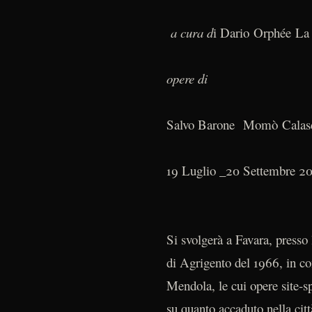
a cura d
i Dario Orphée L
opere di
Salvo Barone Momò Calasci
19 Luglio _20 Settembre 2
Si svolgerà a Favara, presso
di Agrigento del 1966, in c
Mendola, le cui opere site-s
su quanto accaduto nella città