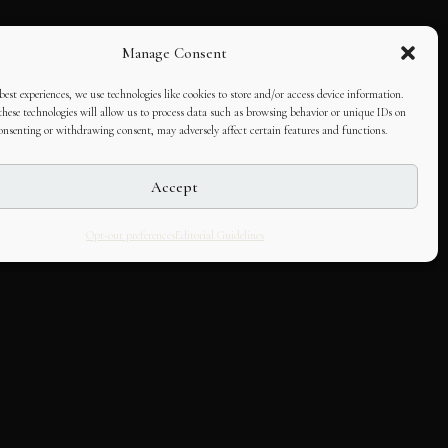
Manage Consent
best experiences, we use technologies like cookies to store and/or access device information.
hese technologies will allow us to process data such as browsing behavior or unique IDs on
consenting or withdrawing consent, may adversely affect certain features and functions.
Accept
Opt-out preferences
Editorial Guidelines