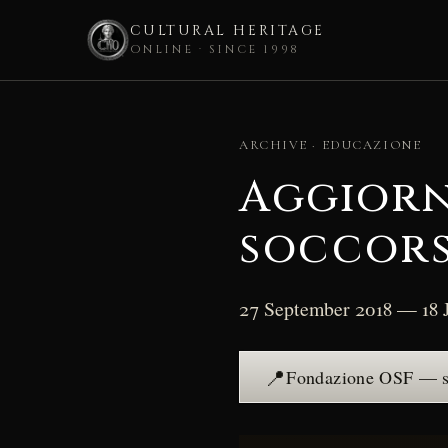
CULTURAL HERITAGE
ONLINE · SINCE 1998
Skip
to
ARCHIVE · EDUCAZIONE
content
Aggiorn
soccors
27 September 2018 — 18 
📍
Fondazione OSF — s