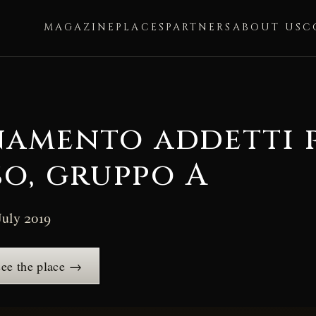
MAGAZINE
PLACES
PARTNERS
ABOUT US
C
amento addetti 
o, gruppo A
July 2019
ee the place →