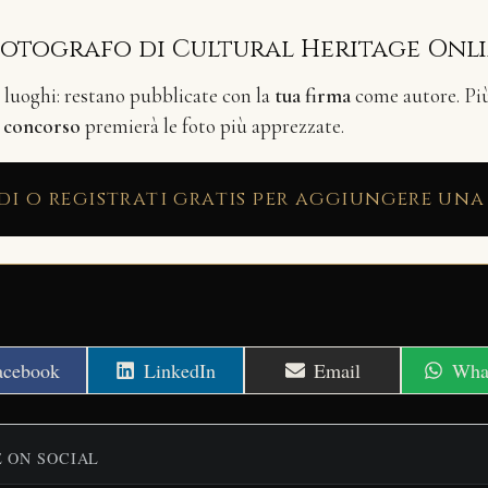
fotografo di Cultural Heritage Onl
i luoghi: restano pubblicate con la
tua firma
come autore. Più 
n
concorso
premierà le foto più apprezzate.
di o registrati gratis per aggiungere una
hare
Share
Share
Shar
acebook
LinkedIn
Email
Wha
n
on
on
on
E ON SOCIAL