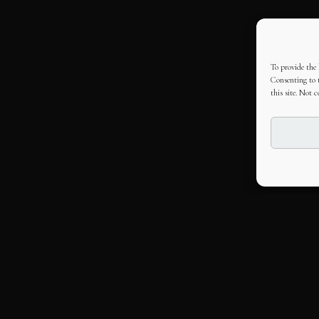
To provide the 
Consenting to t
this site. Not 