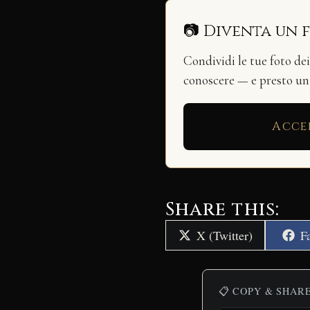
📷 Diventa un 
Condividi le tue foto de
conoscere — e presto u
Acce
Share this:
Share
S
X (Twitter)
F
on
o
📋 COPY & SHAR