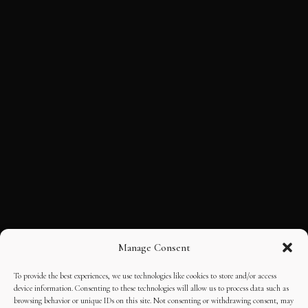
Manage Consent
To provide the best experiences, we use technologies like cookies to store and/or access
device information. Consenting to these technologies will allow us to process data such as
browsing behavior or unique IDs on this site. Not consenting or withdrawing consent, may