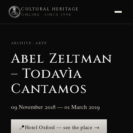
CULTURAL HERITAGE
ONLINE · SINCE 1998
Skip
to
ARCHIVE · ARTE
content
Abel Zeltman
– Todavìa
Cantamos
09 November 2018 — 01 March 2019
📍
Hotel Oxford — see the place →