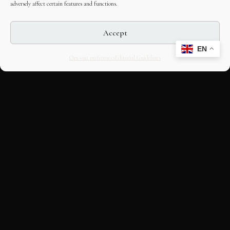
adversely affect certain features and functions.
Accept
EN
Opt-out preferences
Editorial Guidelines
CULTURAL HERITAGE
ONLINE · SINCE 1998