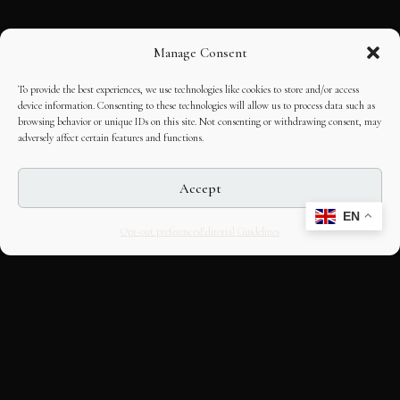
Manage Consent
To provide the best experiences, we use technologies like cookies to store and/or access
device information. Consenting to these technologies will allow us to process data such as
browsing behavior or unique IDs on this site. Not consenting or withdrawing consent, may
adversely affect certain features and functions.
Accept
EN
Opt-out preferences
Editorial Guidelines