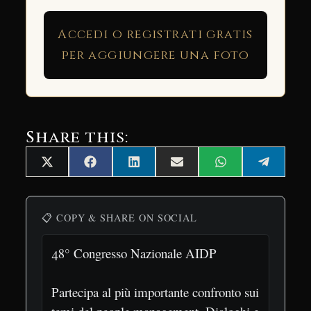
Accedi o registrati gratis
per aggiungere una foto
Share this:
Share
Share
Share
Share
Share
Share
X
Facebook
LinkedIn
Email
WhatsApp
Telegra
on
on
on
on
on
on
(Twitter)
📋 COPY & SHARE ON SOCIAL