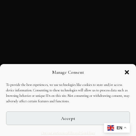
Manage Consent
To provide the best experiences, we use technologies like cookies to store and/or access
device information. Consenting to these technologies will allow us to process data such as
browsing behavior or unique IDs on this site. Not consenting or withdrawing consent, may
adversely affect certain features and functions.
Accept
EN
Opt-out preferences
Editorial Guidelines