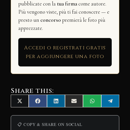
pubblicate con la
tua firma
come autore.
Più vengono viste, più ti fai conoscere — e
presto un
concorso
premierà le foto più
apprezzate.
Accedi o registrati gratis
per aggiungere una foto
Share this:
Share
Share
Share
Share
Share
Share
X
Facebook
LinkedIn
Email
WhatsApp
Telegra
on
on
on
on
on
on
(Twitter)
📋 COPY & SHARE ON SOCIAL