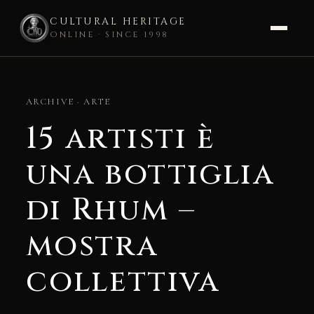
CULTURAL HERITAGE
ONLINE · SINCE 1998
Skip
to
ARCHIVE · ARTE
content
15 artisti è
una bottiglia
di Rhum –
mostra
collettiva