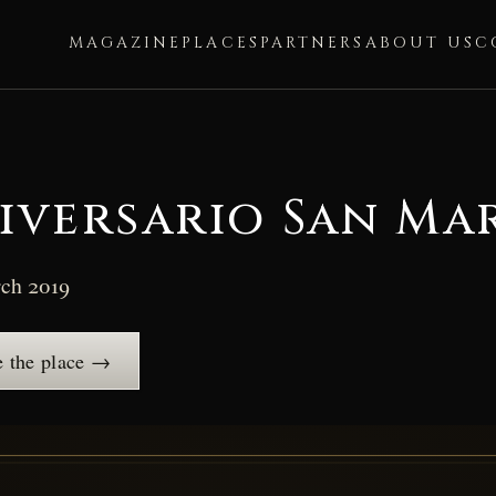
MAGAZINE
PLACES
PARTNERS
ABOUT US
C
niversario San Ma
ch 2019
 the place →