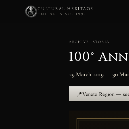
CULTURAL HERITAGE
ONLINE · SINCE 1998
Skip
to
ARCHIVE · STORIA
content
100° An
29 March 2019 — 30 Mar
📍
Veneto Region — see