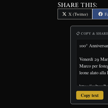
Share this:
Share
S
X (Twitter)
F
on
o
📋 COPY & SHAR
Copy text