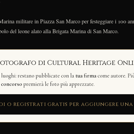
0
Marina militare in Piazza San Marco per festeggiare i 100 an
olo del leone alato alla Brigata Marina di San Marco.
fotografo di Cultural Heritage Onl
i luoghi: restano pubblicate con la
tua firma
come autore. Più 
n
concorso
premierà le foto più apprezzate.
di o registrati gratis per aggiungere una