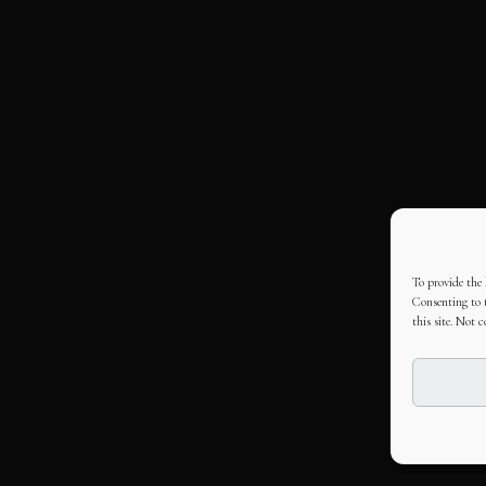
To provide the 
Consenting to t
this site. Not 