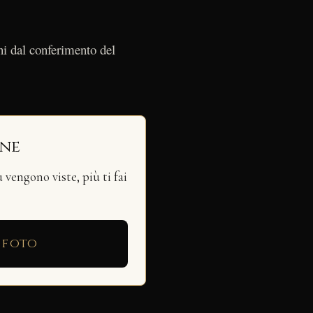
ni dal conferimento del
ine
vengono viste, più ti fai
 foto