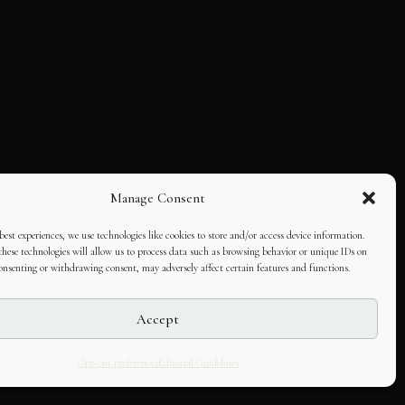
Manage Consent
best experiences, we use technologies like cookies to store and/or access device information.
hese technologies will allow us to process data such as browsing behavior or unique IDs on
consenting or withdrawing consent, may adversely affect certain features and functions.
Accept
Opt-out preferences
Editorial Guidelines