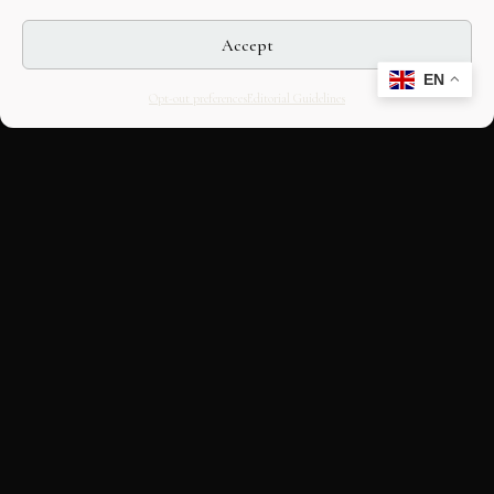
Accept
EN
Opt-out preferences
Editorial Guidelines
CULTURAL HERITAGE
ONLINE · SINCE 1998
An editorial project on Italian and